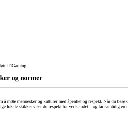
øte
IT
iGaming
ikker og normer
m å møte mennesker og kulturer med åpenhet og respekt. Når du besøker 
e lokale skikker viser du respekt for vertslandet – og får samtidig en r