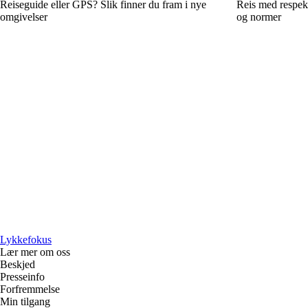
Reiseguide eller GPS? Slik finner du fram i nye
Reis med respekt
omgivelser
og normer
Lykkefokus
Lær mer om oss
Beskjed
Presseinfo
Forfremmelse
Min tilgang