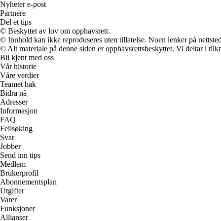
Nyheter e-post
Partnere
Del et tips
© Beskyttet av lov om opphavsrett.
© Innhold kan ikke reproduseres uten tillatelse. Noen lenker på nettsted
© Alt materiale på denne siden er opphavsrettsbeskyttet. Vi deltar i til
Bli kjent med oss
Vår historie
Våre verdier
Teamet bak
Bidra nå
Adresser
Informasjon
FAQ
Feilsøking
Svar
Jobber
Send inn tips
Medlem
Brukerprofil
Abonnementsplan
Utgifter
Varer
Funksjoner
Allianser