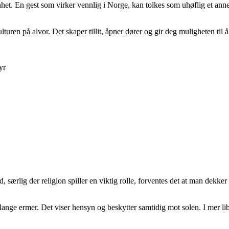
het. En gest som virker vennlig i Norge, kan tolkes som uhøflig et anne
 kulturen på alvor. Det skaper tillit, åpner dører og gir deg muligheten t
yr
d, særlig der religion spiller en viktig rolle, forventes det at man dekk
d lange ermer. Det viser hensyn og beskytter samtidig mot solen. I mer lib