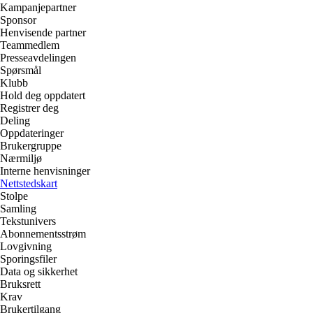
Kampanjepartner
Sponsor
Henvisende partner
Teammedlem
Presseavdelingen
Spørsmål
Klubb
Hold deg oppdatert
Registrer deg
Deling
Oppdateringer
Brukergruppe
Nærmiljø
Interne henvisninger
Nettstedskart
Stolpe
Samling
Tekstunivers
Abonnementsstrøm
Lovgivning
Sporingsfiler
Data og sikkerhet
Bruksrett
Krav
Brukertilgang