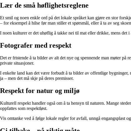
Lær de små høflighetsreglene
Et smil og noen enkle ord på det lokale språket kan gjøre en stor forskj
– for eksempel å hilse før man stiller et spørsmål, eller å ta av seg skoe
I noen kulturer er det uhøflig å takke nei til mat eller drikke, mens det
Fotografer med respekt
Det er fristende å ta bilder av alt det nye og spennende man møter på re
private situasjoner.
I enkelte land kan det være forbudt å ta bilder av offentlige bygninger, 
ja – men det må skje på deres premisser.
Respekt for natur og miljø
Kulturell respekt handler også om å ta hensyn til naturen. Mange steder e
oppfattes som respektløst.
Vis omtanke ved å følge lokale regler for avfall, unngå engangsplast og
Gi tilbake – på riktig måte