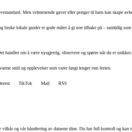
evestandard. Men velmenende gaver eller penger til barn kan skape avhen
og bruke lokale guider er gode måter å gi noe tilbake på – samtidig som
t handler om å være nysgjerrig, observere og spørre når du er usikker. D
varme smil og opplevelser som varer langt lenger enn ferien.
terest
TikTok
Mail
RSS
e vilkår og vår håndtering av dataene dine. Du har full kontroll og kan 