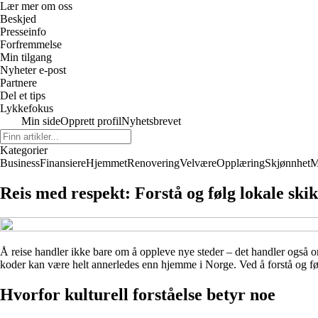
Lær mer om oss
Beskjed
Presseinfo
Forfremmelse
Min tilgang
Nyheter e-post
Partnere
Del et tips
Lykkefokus
Min side
Opprett profil
Nyhetsbrevet
Kategorier
Business
Finansiere
Hjemmet
Renovering
Velvære
Opplæring
Skjønnhet
M
Reis med respekt: Forstå og følg lokale sk
Å reise handler ikke bare om å oppleve nye steder – det handler også o
koder kan være helt annerledes enn hjemme i Norge. Ved å forstå og følg
Hvorfor kulturell forståelse betyr noe