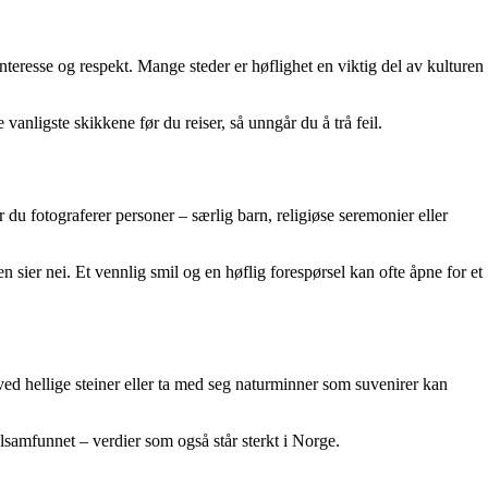
nteresse og respekt. Mange steder er høflighet en viktig del av kulturen
vanligste skikkene før du reiser, så unngår du å trå feil.
 du fotograferer personer – særlig barn, religiøse seremonier eller
n sier nei. Et vennlig smil og en høflig forespørsel kan ofte åpne for et
e ved hellige steiner eller ta med seg naturminner som suvenirer kan
alsamfunnet – verdier som også står sterkt i Norge.