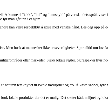
ell. Å kunne si “takk”, “hei” og “unnskyld” på vertslandets språk viser i
ne før man går inn i et hjem.
 i andre kan være respektløst å spise med venstre hånd. Les deg opp på de 
ise. Men husk at mennesker ikke er severdigheter. Spør alltid om lov før
militærområder eller markeder. Sjekk lokale regler, og respekter hvis noe
r naturen tett knyttet til lokale tradisjoner og tro. Å kaste søppel, rør
 bruk lokale produkter der det er mulig. Det støtter både miljøet og lok