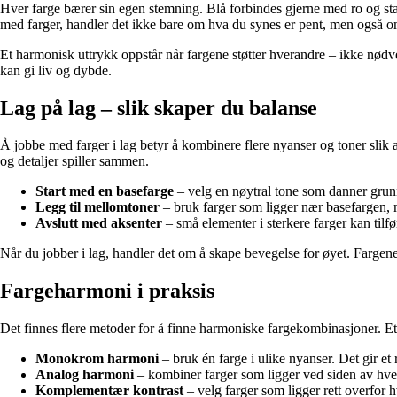
Hver farge bærer sin egen stemning. Blå forbindes gjerne med ro og stab
med farger, handler det ikke bare om hva du synes er pent, men også om
Et harmonisk uttrykk oppstår når fargene støtter hverandre – ikke nød
kan gi liv og dybde.
Lag på lag – slik skaper du balanse
Å jobbe med farger i lag betyr å kombinere flere nyanser og toner slik a
og detaljer spiller sammen.
Start med en basefarge
– velg en nøytral tone som danner grunn
Legg til mellomtoner
– bruk farger som ligger nær basefargen, me
Avslutt med aksenter
– små elementer i sterkere farger kan tilfø
Når du jobber i lag, handler det om å skape bevegelse for øyet. Fargen
Fargeharmoni i praksis
Det finnes flere metoder for å finne harmoniske fargekombinasjoner. Et 
Monokrom harmoni
– bruk én farge i ulike nyanser. Det gir et 
Analog harmoni
– kombiner farger som ligger ved siden av hver
Komplementær kontrast
– velg farger som ligger rett overfor 