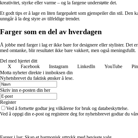
kreativitet, styrke eller varme – og la fargene understøtte det.
Et godt tips er å lage en liten fargepalett som gjenspeiler din stil. Den
unngår å la deg styre av tilfeldige trender.
Farger som en del av hverdagen
Å jobbe med farger i lag er ikke bare for designere eller stylister. De
med omtanke, blir resultatet ikke bare vakkert, men også meningsfullt.
Del med hjertet ditt
X
Facebook
Instagram
LinkedIn
YouTube
Pin
Motta nyheter direkte i innboksen din
Nyhetsbrevet du faktisk ønsker å lese.
Skriv inn e-posten din her
Register
Ved å fortsette godtar jeg vilkårene for bruk og databeskyttelse.
Ved å oppgi din e-post og registrere deg for nyhetsbrevet godtar du vår
Farger i lag: Skap et harmonisk uttrykk med bevisste valg