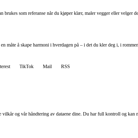
 kan brukes som referanse når du kjøper klær, maler vegger eller velger d
t er en måte å skape harmoni i hverdagen på – i det du kler deg i, i rom
terest
TikTok
Mail
RSS
e vilkår og vår håndtering av dataene dine. Du har full kontroll og kan 