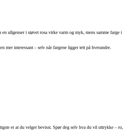
kan en ullgenser i støvet rosa virke varm og myk, mens samme farge i
n mer interessant – selv når fargene ligger tett på hverandre.
igste er at du velger bevisst. Spør deg selv hva du vil uttrykke – ro,