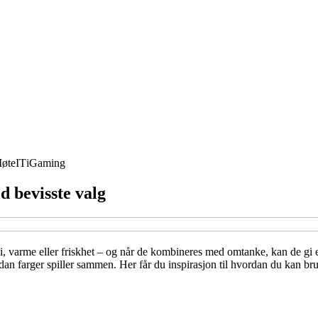
øte
IT
iGaming
d bevisste valg
gi, varme eller friskhet – og når de kombineres med omtanke, kan de gi 
dan farger spiller sammen. Her får du inspirasjon til hvordan du kan bruk