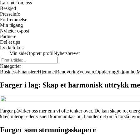
Lær mer om oss
Beskjed
Presseinfo
Forfremmelse
Min tilgang
Nyheter e-post
Partnere
Del et tips
Lykkefokus
Min side
Opprett profil
Nyhetsbrevet
Kategorier
Business
Finansiere
Hjemmet
Renovering
Velvære
Opplæring
Skjønnhet
M
Farger i lag: Skap et harmonisk uttrykk me
Farger påvirker oss mer enn vi ofte tenker over. De kan skape ro, ener
klær, interiør eller visuell kommunikasjon, handler det om å forstå hvor
Farger som stemningsskapere