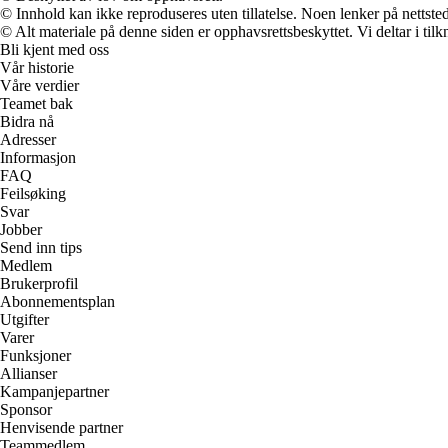
© Innhold kan ikke reproduseres uten tillatelse. Noen lenker på nettsted
© Alt materiale på denne siden er opphavsrettsbeskyttet. Vi deltar i til
Bli kjent med oss
Vår historie
Våre verdier
Teamet bak
Bidra nå
Adresser
Informasjon
FAQ
Feilsøking
Svar
Jobber
Send inn tips
Medlem
Brukerprofil
Abonnementsplan
Utgifter
Varer
Funksjoner
Allianser
Kampanjepartner
Sponsor
Henvisende partner
Teammedlem