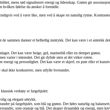
ilitet, mens rød signaliserer energi og lidenskap. Grønn gir assosiasjon
 hvilken følelse du ønsker å formidle.
vendigvis ved å være like, men ved å skape en naturlig rytme. Kontrast
t de sammen danner et helhetlig inntrykk. Det kan være i et antrekk der 
laget. Det kan være beige, grå, marineblå eller en dempet grønn.
n varier i intensitet. Det gir dybde uten at det virker rotete.
re energi og personlighet. Det kan være et skjerf, en pute eller et kunstv
e skal ikke konkurrere, men utfylle hverandre.
klassisk verktøy er fargehjulet:
rolig og elegant uttrykk.
andre på fargehjulet, som blå og grønn. Det føles naturlig og balansert
hverandre, som oransje og blå. Det skaper dynamikk og energi, men krever